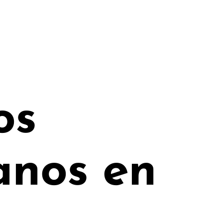
os
anos en