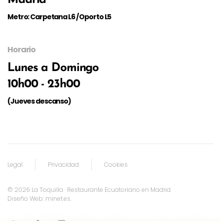
Madrid
Metro: Carpetana L6 / Oporto L5
Horario
Lunes a Domingo
10h00 - 23h00
(Jueves descanso)
Legal
Privacidad
Cookies
©
2026
La Toquilla · Restaurante Ecuatoriano en Madrid.
Diseño Web: minet.es
.