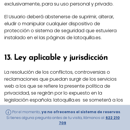
exclusivamente, para su uso personal y privado.
El Usuario deberá abstenerse de suprimir, alterar,
eludir o manipular cualquier dispositivo de
protección o sistema de seguridad que estuviera
instalado en el las páginas de latoquilla.es.
13. Ley aplicable y jurisdicción
La resolución de los conflictos, controversias o
reclamaciones que puedan surgir de los servicios
web a los que se refiere la presente política de
privacidad, se regirán por lo expuesto en la
legislación española. latoquilla.es se someterá a los
Jueces, Tribunales y jurisprudencia de La Región de
Por el momento,
ya no ofrecemos el sistema de reservas
.
Murcia (España), salvo que se acuerde lo contrario
Si tienes alguna pregunta antes de tu visita, llámanos al:
622 210
con el consumidor/usuario.
709