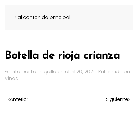
Ir al contenido principal
Botella de rioja crianza
Escrito por
La Toquilla
en
abril 20, 2024
. Publicado en
Vinos
.
Anterior
Siguiente