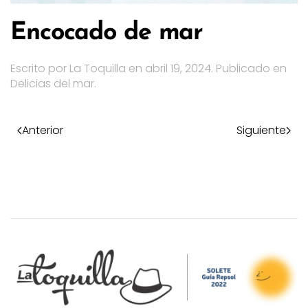
Encocado de mar
Escrito por
La Toquilla
en
abril 19, 2024
. Publicado en
Delicias del mar
.
Anterior
Siguiente