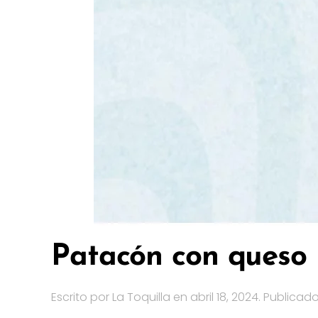
Patacón con queso
Escrito por
La Toquilla
en
abril 18, 2024
. Publicad