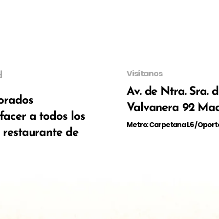
Visítanos
d
Av. de Ntra. Sra. 
borados
Valvanera 92 Mad
facer a todos los
Metro: Carpetana L6 / Oport
o restaurante de