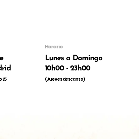
Horario
de
Lunes a Domingo
rid
10h00 - 23h00
o L5
(Jueves descanso)