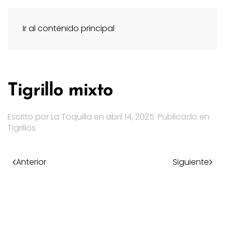
Ir al contenido principal
Tigrillo mixto
Escrito por
La Toquilla
en
abril 14, 2025
. Publicado en
Tigrillos
.
Anterior
Siguiente