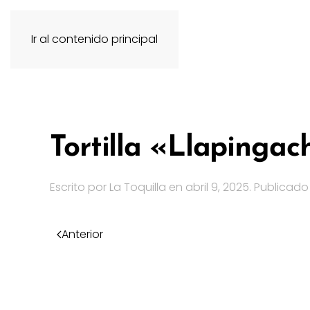
Ir al contenido principal
Tortilla «Llapingac
Escrito por
La Toquilla
en
abril 9, 2025
. Publicad
Anterior