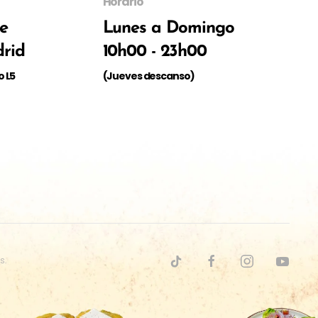
Horario
de
Lunes a Domingo
rid
10h00 - 23h00
o L5
(Jueves descanso)
es
.