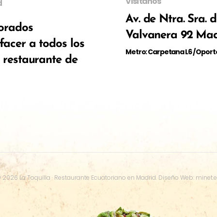
Visítanos
d
Av. de Ntra. Sra. 
borados
Valvanera 92 Mad
facer a todos los
Metro: Carpetana L6 / Oport
o restaurante de
©
2026
La Toquilla · Restaurante Ecuatoriano en Madrid.
Diseño Web: minet.